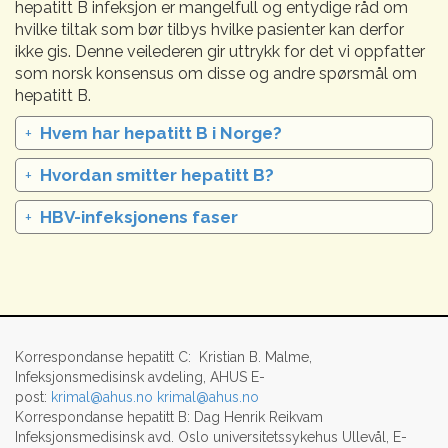
hepatitt B infeksjon er mangelfull og entydige råd om
hvilke tiltak som bør tilbys hvilke pasienter kan derfor
ikke gis. Denne veilederen gir uttrykk for det vi oppfatter
som norsk konsensus om disse og andre spørsmål om
hepatitt B.
+
Hvem har hepatitt B i Norge?
+
Hvordan smitter hepatitt B?
+
HBV-infeksjonens faser
Korrespondanse hepatitt C: Kristian B. Malme,
Infeksjonsmedisinsk avdeling, AHUS E-
post:
krimal@ahus.no
krimal@ahus.no
Korrespondanse hepatitt B: Dag Henrik Reikvam
Infeksjonsmedisinsk avd. Oslo universitetssykehus Ullevål, E-